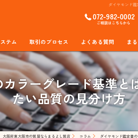
ダイヤモンド鑑
072-982-0002
ご相談はこちらから
システム
取引のプロセス
よくある質問
まる
貴金
のカラーグレード基準とは
ブラ
たい品質の見分け方
ジュ
アク
腕時
大阪府東大阪市の質屋ならまるよし質店
コラム
ダイヤモンド鑑定書の