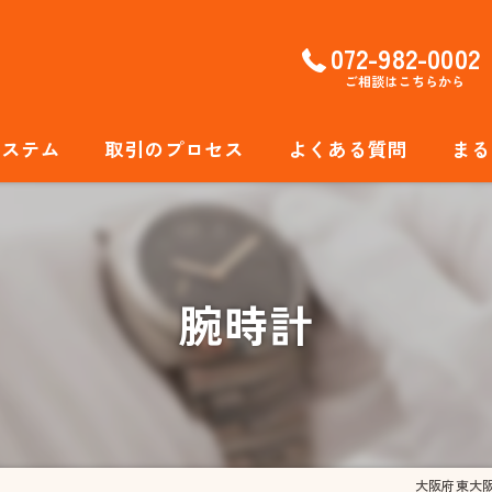
072-982-0002
ご相談はこちらから
システム
取引のプロセス
よくある質問
まる
貴金
ブラ
腕時計
ジュ
アク
腕時
大阪府東大