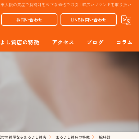
東大阪の質屋で腕時計を公正な価格で取引 | 幅広いブランドを取り扱い
お問い合わせ
LINEお問い合わせ
よし質店の特徴
アクセス
ブログ
コラム
属
ンド
エリー
セサリー
計
阪市の質屋ならまるよし質店
まるよし質店の特徴
腕時計