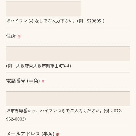
当社では、個人情報の漏洩等がなされないよう、適
切に安全管理対策を実施します。
※ハイフン (-) なしでご入力下さい。(例：5798051)
＜個人情報を与えなかった場合に生じる結果＞
住所
※
必要な情報を頂けない場合は、それに対応した当社
のサービスをご提供できない場合がございますので
予めご了承ください。
(例：大阪府東大阪市瓢箪山町3-4)
＜個人情報の開示･訂正・削除･利用停止の手続につ
電話番号 (半角)
※
いて＞
当社では、お客様の個人情報の開示･訂正･削除・利
用停止の手続を定めさせて頂いております。
※市外局番から、ハイフンつきでご入力ください。(例：072-
ご本人である事を確認のうえ、対応させて頂きま
982-0002)
す。
個人情報の開示･訂正･削除・利用停止の具体的手続
メールアドレス (半角)
※