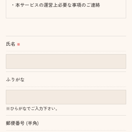
・本サービスの運営上必要な事項のご連絡
＜個人情報の提供について＞
当社ではお客様の同意を得た場合または法令に定め
られた場合を除き、
氏名
※
取得した個人情報を第三者に提供することはいたし
ません。
＜個人情報の委託について＞
ふりがな
当社では、利用目的の達成に必要な範囲において、
個人情報を外部に委託する場合があります。
これらの委託先に対しては個人情報保護契約等の措
※ひらがなでご入力下さい。
置をとり、適切な監督を行います。
郵便番号 (半角)
＜個人情報の安全管理＞